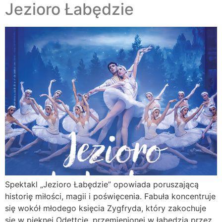
Jezioro Łabędzie
Spektakl „Jezioro Łabędzie” opowiada poruszającą
historię miłości, magii i poświęcenia. Fabuła koncentruje
się wokół młodego księcia Zygfryda, który zakochuje
się w pięknej Odettcie, przemienionej w łabędzia przez