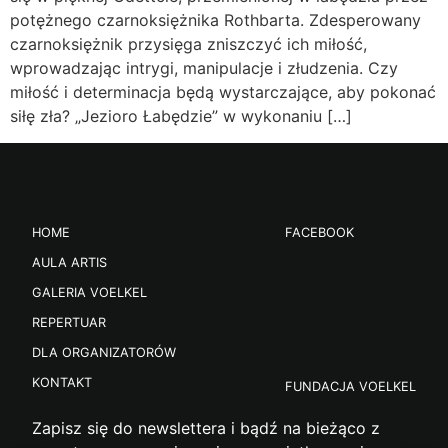
potężnego czarnoksiężnika Rothbarta. Zdesperowany
czarnoksiężnik przysięga zniszczyć ich miłość,
wprowadzając intrygi, manipulacje i złudzenia. Czy
miłość i determinacja będą wystarczające, aby pokonać
siłę zła? „Jezioro Łabędzie” w wykonaniu […]
HOME
FACEBOOK
AULA ARTIS
GALERIA VOELKEL
REPERTUAR
DLA ORGANIZATORÓW
KONTAKT
FUNDACJA VOELKEL
Zapisz się do newslettera i bądź na bieżąco z